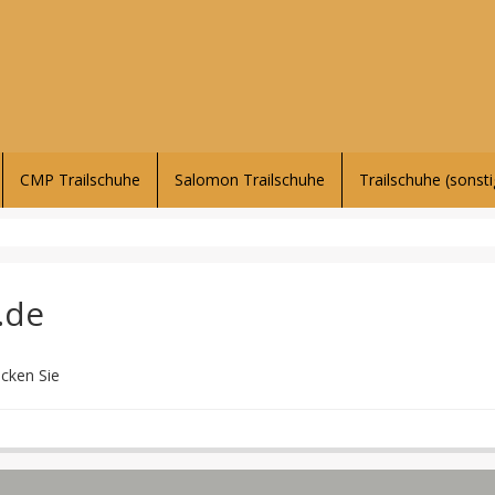
CMP Trailschuhe
Salomon Trailschuhe
Trailschuhe (sonsti
.de
icken Sie